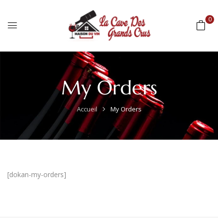
0
My Orders
Accueil
My Orders
[dokan-my-orders]