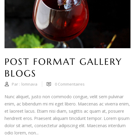
POST FORMAT GALLERY
BLOGS
Par :
lomnava
0
Commentaires
Nunc aliquet, justo non commodo congue, velit sem pulvinar
enim, ac bibendum mi mi eget libero. Maecenas ac viverra enim,
et laoreet lacus. Etiam nisi diam, sagittis ac quam at, posuere
hendrerit eros. Praesent aliquam tincidunt tempor. Lorem ipsum
dolor sit amet, consectetur adipiscing elit. Maecenas interdum
odio lorem, non...