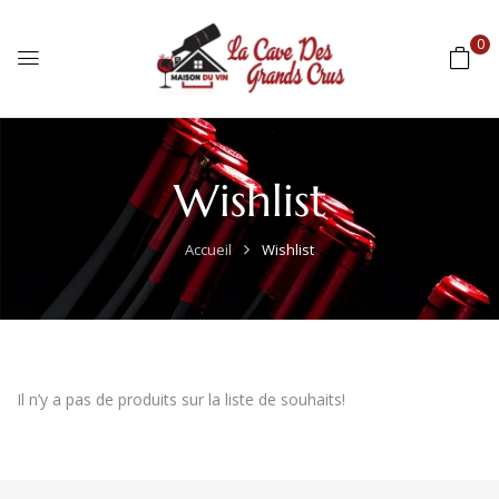
0
Wishlist
Accueil
Wishlist
Il n’y a pas de produits sur la liste de souhaits!