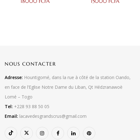
18000
FCFA
15000
FCFA
ROUGE – 75 CL
NOUS CONTACTER
Adresse:
Hountigomé, dans la rue à côté de la station Oando,
en face de l’Eglise Notre Dame du Liban, Qt Hédzranawoè
Lomé – Togo
Tel:
+228 93 88 50 05
Email:
lacavedesgrandscrus@gmail.com